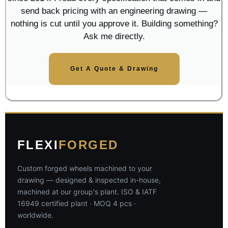
send back pricing with an engineering drawing —
nothing is cut until you approve it. Building something?
Ask me directly.
Get A Quote & Drawing
FLEXI
FORGED
Custom forged wheels machined to your
drawing — designed & inspected in-house,
machined at our group's plant. ISO & IATF
16949 certified plant · MOQ 4 pcs ·
worldwide.