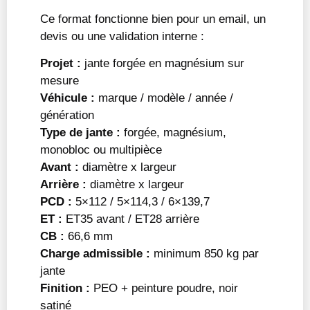
Ce format fonctionne bien pour un email, un
devis ou une validation interne :
Projet :
jante forgée en magnésium sur
mesure
Véhicule :
marque / modèle / année /
génération
Type de jante :
forgée, magnésium,
monobloc ou multipièce
Avant :
diamètre x largeur
Arrière :
diamètre x largeur
PCD :
5×112 / 5×114,3 / 6×139,7
ET :
ET35 avant / ET28 arrière
CB :
66,6 mm
Charge admissible :
minimum 850 kg par
jante
Finition :
PEO + peinture poudre, noir
satiné